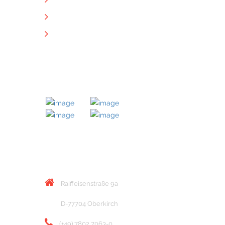
Impressum
Datenschutz
Downloads
MITGLIED BEI
KONTAKT
Raiffeisenstraße 9a
D-77704 Oberkirch
(+49) 7802 7063-0