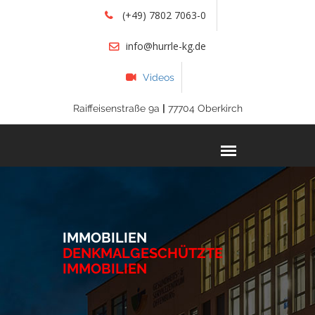
(+49) 7802 7063-0
info@hurrle-kg.de
Videos
Raiffeisenstraße 9a
|
77704 Oberkirch
IMMOBILIEN
DENKMALGESCHÜTZTE
IMMOBILIEN