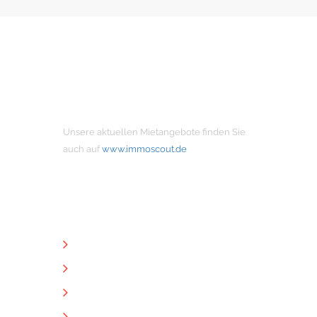
MIETANGEBOTE
Unsere aktuellen Mietangebote finden Sie
auch auf
www.immoscout.de
NÜTZLICHE LINKS
Unternehmen
Immobilien
Kontakt