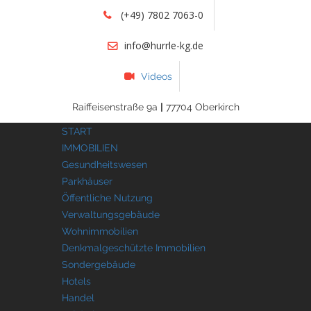
(+49) 7802 7063-0
info@hurrle-kg.de
Videos
Raiffeisenstraße 9a
|
77704 Oberkirch
START
IMMOBILIEN
Gesundheitswesen
Parkhäuser
Öffentliche Nutzung
Verwaltungsgebäude
Wohnimmobilien
Denkmalgeschützte Immobilien
Sondergebäude
Hotels
Handel