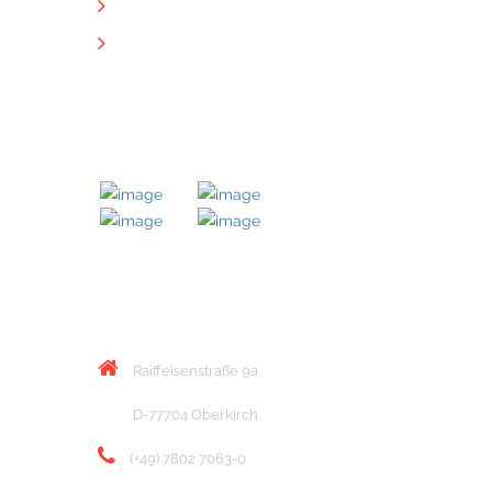
Datenschutz
Downloads
MITGLIED BEI
KONTAKT
Raiffeisenstraße 9a
D-77704 Oberkirch
(+49) 7802 7063-0