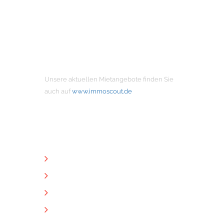
MIETANGEBOTE
Unsere aktuellen Mietangebote finden Sie
auch auf
www.immoscout.de
NÜTZLICHE LINKS
Unternehmen
Immobilien
Kontakt
Impressum