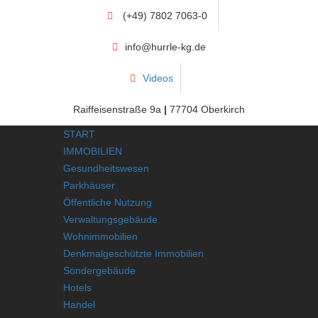
(+49) 7802 7063-0
info@hurrle-kg.de
Videos
Raiffeisenstraße 9a
|
77704 Oberkirch
START
IMMOBILIEN
Gesundheitswesen
Parkhäuser
Öffentliche Nutzung
Verwaltungsgebäude
Wohnimmobilien
Denkmalgeschützte Immobilien
Sondergebäude
Hotels
Handel