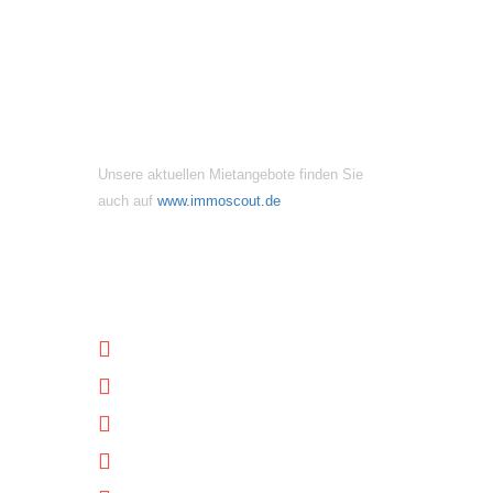
MIETANGEBOTE
Unsere aktuellen Mietangebote finden Sie
auch auf
www.immoscout.de
NÜTZLICHE LINKS
Unternehmen
Immobilien
Kontakt
Impressum