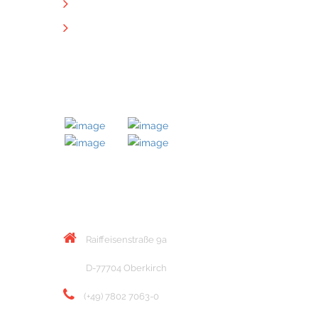
Datenschutz
Downloads
MITGLIED BEI
KONTAKT
Raiffeisenstraße 9a
D-77704 Oberkirch
(+49) 7802 7063-0