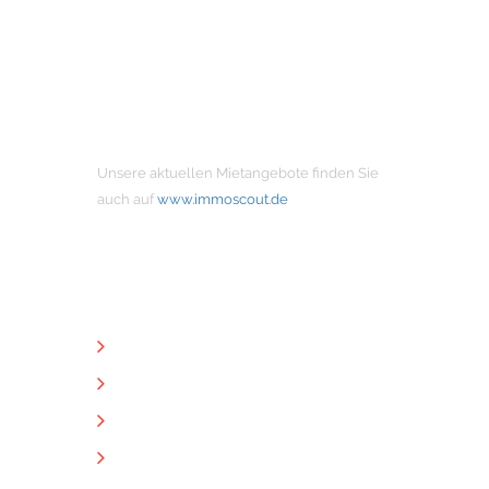
MIETANGEBOTE
Unsere aktuellen Mietangebote finden Sie
auch auf
www.immoscout.de
NÜTZLICHE LINKS
Unternehmen
Immobilien
Kontakt
Impressum