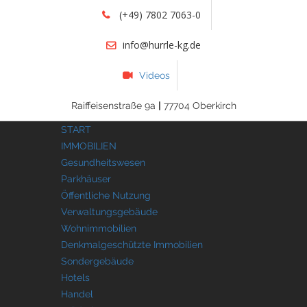
(+49) 7802 7063-0
info@hurrle-kg.de
Videos
Raiffeisenstraße 9a
|
77704 Oberkirch
START
IMMOBILIEN
Gesundheitswesen
Parkhäuser
Öffentliche Nutzung
Verwaltungsgebäude
Wohnimmobilien
Denkmalgeschützte Immobilien
Sondergebäude
Hotels
Handel