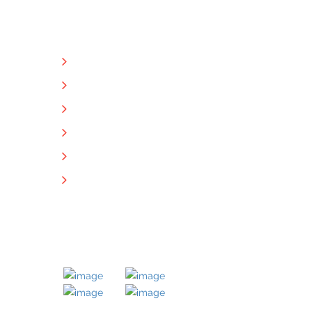
NÜTZLICHE LINKS
Unternehmen
Immobilien
Kontakt
Impressum
Datenschutz
Downloads
MITGLIED BEI