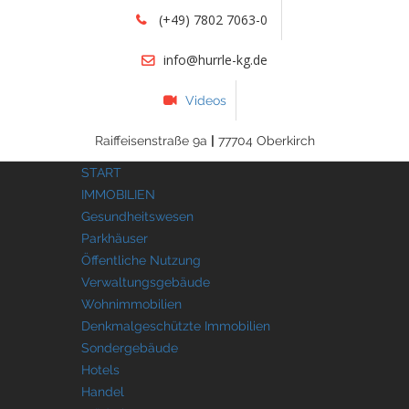
(+49) 7802 7063-0
info@hurrle-kg.de
Videos
Raiffeisenstraße 9a
|
77704 Oberkirch
START
IMMOBILIEN
Gesundheitswesen
Parkhäuser
Öffentliche Nutzung
Verwaltungsgebäude
Wohnimmobilien
Denkmalgeschützte Immobilien
Sondergebäude
Hotels
Handel