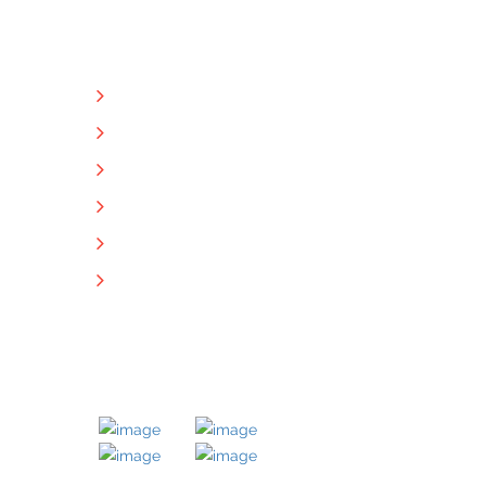
NÜTZLICHE LINKS
Unternehmen
Immobilien
Kontakt
Impressum
Datenschutz
Downloads
MITGLIED BEI