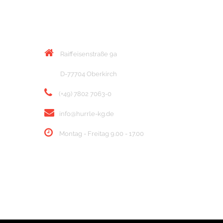
KONTAKT
Raiffeisenstraße 9a
D-77704 Oberkirch
(+49) 7802 7063-0
info@hurrle-kg.de
Montag - Freitag 9.00 - 17.00