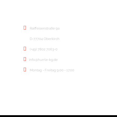
KONTAKT
Raiffeisenstraße 9a
D-77704 Oberkirch
(+49) 7802 7063-0
info@hurrle-kg.de
Montag - Freitag 9.00 - 17.00