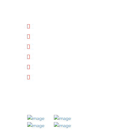
NÜTZLICHE LINKS
Unternehmen
Immobilien
Kontakt
Impressum
Datenschutz
Downloads
MITGLIED BEI