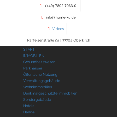
(+49) 7802 7063-0
info@hurrle-kg.de
Videos
Raiffeisenstraße 9a
|
77704 Oberkirch
START
IMMOBILIEN
Gesundheitswesen
Parkhäuser
Öffentliche Nutzung
Verwaltungsgebäude
Wohnimmobilien
Denkmalgeschützte Immobilien
Sondergebäude
Hotels
Handel