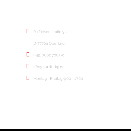
KONTAKT
Raiffeisenstraße 9a
D-77704 Oberkirch
(+49) 7802 7063-0
info@hurrle-kg.de
Montag - Freitag 9.00 - 17.00