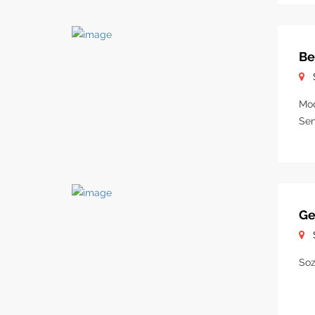
Be
Mod
Sen
Ge
Soz