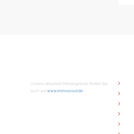
MIETANGEBOTE
NÜTZ
Unsere aktuellen Mietangebote finden Sie
Unt
auch auf
www.immoscout.de
Imm
Kon
Imp
Dat