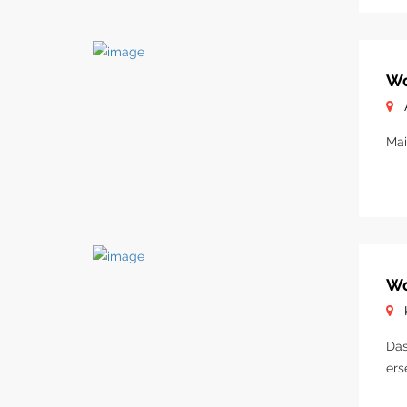
Wo
Mai
Wo
Das
ers