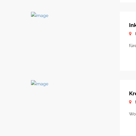
In
für
Kr
Woh