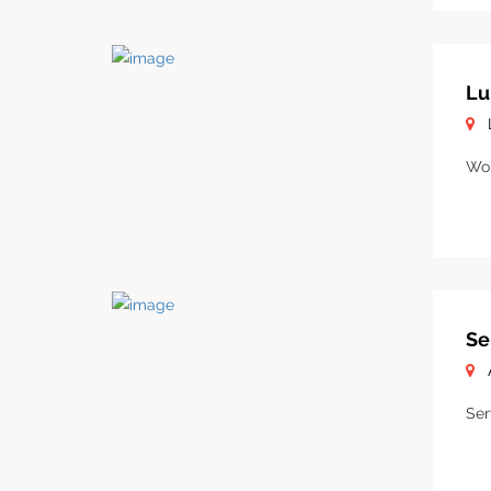
Lu
Woh
Se
Ser