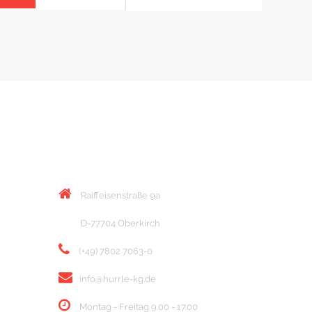
KONTAKT
Raiffeisenstraße 9a
D-77704 Oberkirch
(+49) 7802 7063-0
info@hurrle-kg.de
Montag - Freitag 9.00 - 17.00