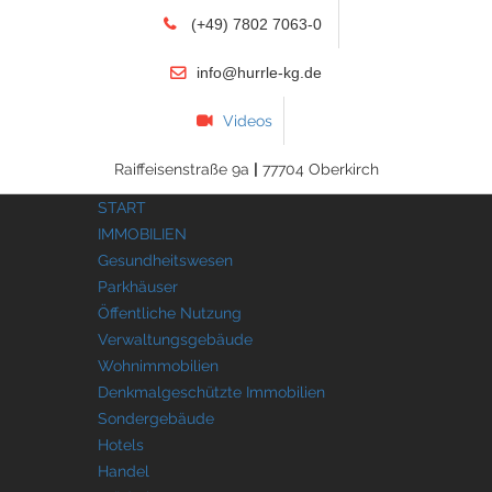
(+49) 7802 7063-0
info@hurrle-kg.de
Videos
Raiffeisenstraße 9a
|
77704 Oberkirch
START
IMMOBILIEN
Gesundheitswesen
Parkhäuser
Öffentliche Nutzung
Verwaltungsgebäude
Wohnimmobilien
Denkmalgeschützte Immobilien
Sondergebäude
Hotels
Handel