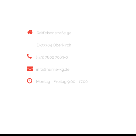
KONTAKT
Raiffeisenstraße 9a
D-77704 Oberkirch
(+49) 7802 7063-0
info@hurrle-kg.de
Montag - Freitag 9.00 - 17.00