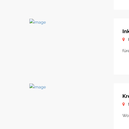
In
für
Kr
Woh