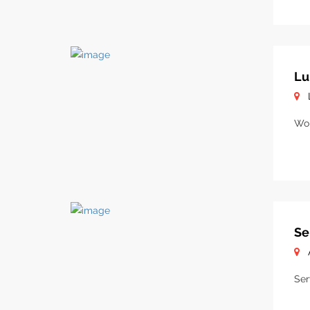
Lu
Woh
Se
Ser