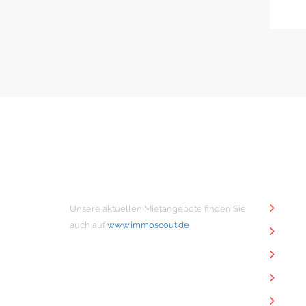
MIETANGEBOTE
NÜTZ
Unsere aktuellen Mietangebote finden Sie
Unt
auch auf
www.immoscout.de
Imm
Kon
Imp
Dat