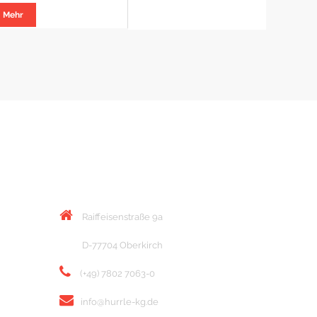
Mehr
KONTAKT
Raiffeisenstraße 9a
D-77704 Oberkirch
(+49) 7802 7063-0
info@hurrle-kg.de