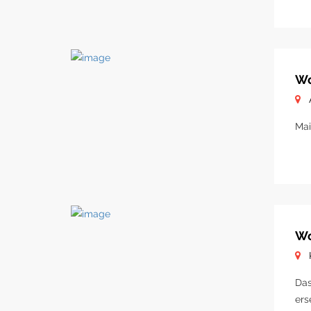
Wo
Mai
Wo
Das
ers