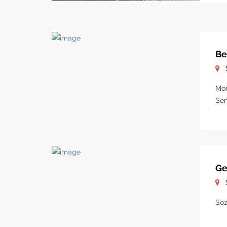
Be
Mod
Sen
Ge
Soz