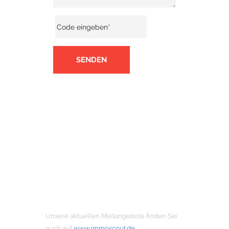
SENDEN
MIETANGEBOTE
Unsere aktuellen Mietangebote finden Sie
auch auf
www.immoscout.de