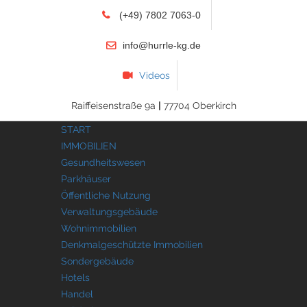
(+49) 7802 7063-0
info@hurrle-kg.de
Videos
Raiffeisenstraße 9a
|
77704 Oberkirch
START
IMMOBILIEN
Gesundheitswesen
Parkhäuser
Öffentliche Nutzung
Verwaltungsgebäude
Wohnimmobilien
Denkmalgeschützte Immobilien
Sondergebäude
Hotels
Handel