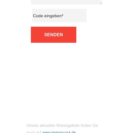
SENDEN
MIETANGEBOTE
Unsere aktuellen Mietangebote finden Sie
auch auf
www.immoscout.de