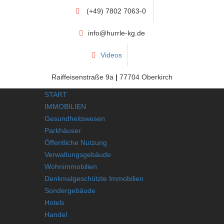
(+49) 7802 7063-0
info@hurrle-kg.de
Videos
Raiffeisenstraße 9a
|
77704 Oberkirch
START
IMMOBILIEN
Gesundheitswesen
Parkhäuser
Öffentliche Nutzung
Verwaltungsgebäude
Wohnimmobilien
Denkmalgeschützte Immobilien
Sondergebäude
Hotels
Handel