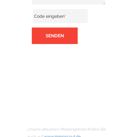
SENDEN
MIETANGEBOTE
Unsere aktuellen Mietangebote finden Sie
auch auf
www.immoscout.de