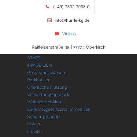
(+49) 7802 7063-0
info@hurrle-kg.de
Videos
Raiffeisenstraße 9a
|
77704 Oberkirch
START
IMMOBILIEN
Gesundheitswesen
Parkhäuser
Öffentliche Nutzung
Verwaltungsgebäude
Wohnimmobilien
Denkmalgeschützte Immobilien
Sondergebäude
Hotels
Handel