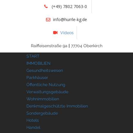
(+49) 7802 7063-0
info@hurrle-kg.de
Videos
Raiffeisenstraße 9a
|
77704 Oberkirch
START
IMMOBILIEN
Gesundheitswesen
Parkhäuser
Öffentliche Nutzung
Verwaltungsgebäude
Wohnimmobilien
Denkmalgeschützte Immobilien
Sondergebäude
Hotels
Handel