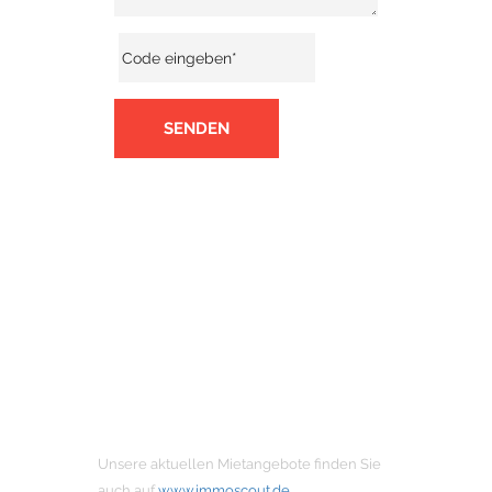
SENDEN
MIETANGEBOTE
Unsere aktuellen Mietangebote finden Sie
auch auf
www.immoscout.de