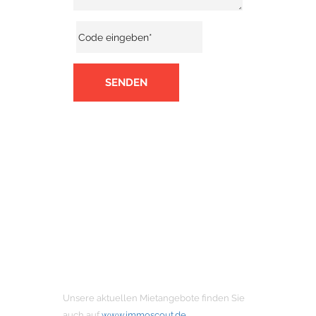
SENDEN
MIETANGEBOTE
Unsere aktuellen Mietangebote finden Sie
auch auf
www.immoscout.de