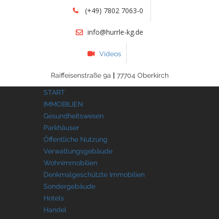
(+49) 7802 7063-0
info@hurrle-kg.de
Videos
Raiffeisenstraße 9a
|
77704 Oberkirch
START
IMMOBILIEN
Gesundheitswesen
Parkhäuser
Öffentliche Nutzung
Verwaltungsgebäude
Wohnimmobilien
Denkmalgeschützte Immobilien
Sondergebäude
Hotels
Handel