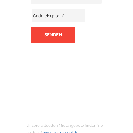
SENDEN
MIETANGEBOTE
Unsere aktuellen Mietangebote finden Sie
auch auf
www.immoscout.de