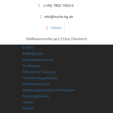
(+49) 7802 7063-0
info@hurrle-kg.de
Videos
Raiffeisenstraße 9a
|
77704 Oberkirch
START
IMMOBILIEN
Gesundheitswesen
Parkhäuser
Öffentliche Nutzung
Verwaltungsgebäude
Wohnimmobilien
Denkmalgeschützte Immobilien
Sondergebäude
Hotels
Handel