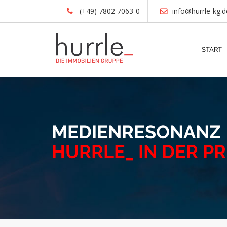
(+49) 7802 7063-0
info@hurrle-kg.d
START
MEDIENRESONANZ
HURRLE_ IN DER P