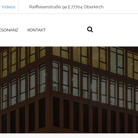
Videos
Raiffeisenstraße 9a
|
77704 Oberkirch
ESONANZ
KONTAKT