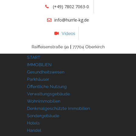
(+49) 7802 7063-0
info@hurrle-kg.de
Videos
Raiffeisenstraße 9a
|
77704 Oberkirch
START
IMMOBILIEN
Gesundheitswesen
Parkhäuser
Öffentliche Nutzung
Verwaltungsgebäude
Wohnimmobilien
Denkmalgeschützte Immobilien
Sondergebäude
Hotels
Handel