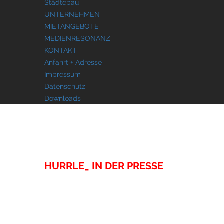
Städtebau
UNTERNEHMEN
MIETANGEBOTE
MEDIENRESONANZ
KONTAKT
Anfahrt + Adresse
Impressum
Datenschutz
Downloads
MEDIENRESONANZ
HURRLE_ IN DER PRESSE