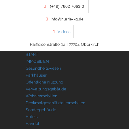
(+49) 7802 7063-0
info@hurrle-kg.de
Videos
Raiffeisenstraße 9a
|
77704 Oberkirch
START
IMMOBILIEN
Gesundheitswesen
Parkhäuser
Öffentliche Nutzung
Verwaltungsgebäude
Wohnimmobilien
Denkmalgeschützte Immobilien
Sondergebäude
Hotels
Handel