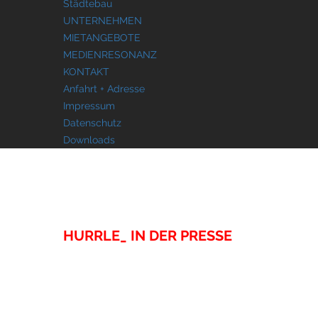
Städtebau
UNTERNEHMEN
MIETANGEBOTE
MEDIENRESONANZ
KONTAKT
Anfahrt + Adresse
Impressum
Datenschutz
Downloads
MEDIENRESONANZ
HURRLE_ IN DER PRESSE