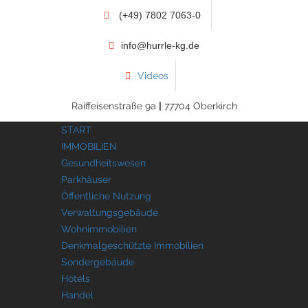
(+49) 7802 7063-0
info@hurrle-kg.de
Videos
Raiffeisenstraße 9a
|
77704 Oberkirch
START
IMMOBILIEN
Gesundheitswesen
Parkhäuser
Öffentliche Nutzung
Verwaltungsgebäude
Wohnimmobilien
Denkmalgeschützte Immobilien
Sondergebäude
Hotels
Handel