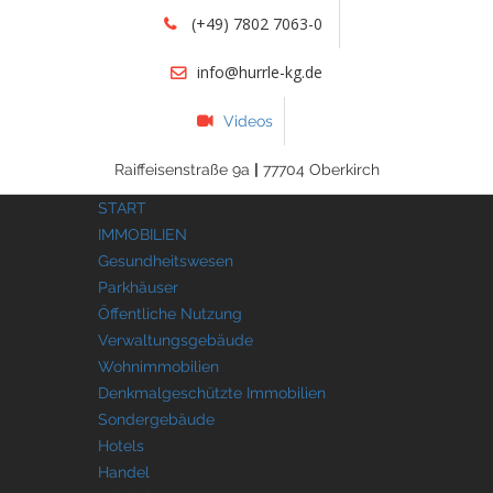
(+49) 7802 7063-0
info@hurrle-kg.de
Videos
Raiffeisenstraße 9a
|
77704 Oberkirch
START
IMMOBILIEN
Gesundheitswesen
Parkhäuser
Öffentliche Nutzung
Verwaltungsgebäude
Wohnimmobilien
Denkmalgeschützte Immobilien
Sondergebäude
Hotels
Handel