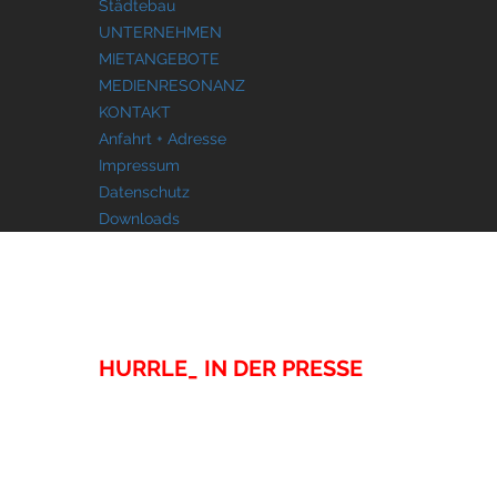
Städtebau
UNTERNEHMEN
MIETANGEBOTE
MEDIENRESONANZ
KONTAKT
Anfahrt + Adresse
Impressum
Datenschutz
Downloads
MEDIENRESONANZ
HURRLE_ IN DER PRESSE