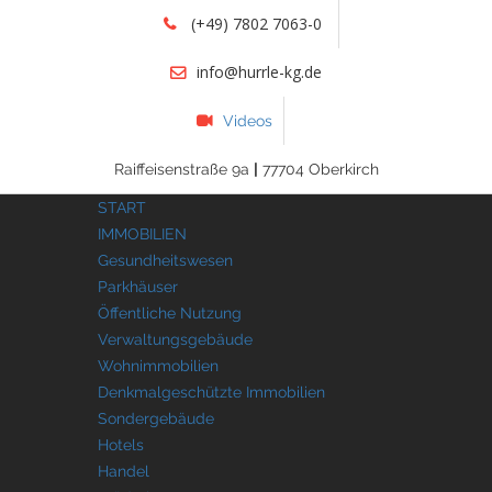
(+49) 7802 7063-0
info@hurrle-kg.de
Videos
Raiffeisenstraße 9a
|
77704 Oberkirch
START
IMMOBILIEN
Gesundheitswesen
Parkhäuser
Öffentliche Nutzung
Verwaltungsgebäude
Wohnimmobilien
Denkmalgeschützte Immobilien
Sondergebäude
Hotels
Handel