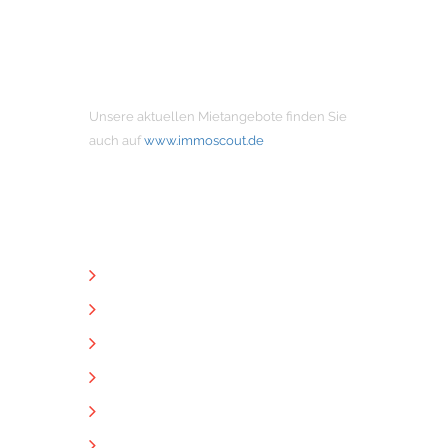
MIETANGEBOTE
Unsere aktuellen Mietangebote finden Sie
auch auf
www.immoscout.de
NÜTZLICHE LINKS
Unternehmen
Immobilien
Kontakt
Impressum
Datenschutz
Downloads