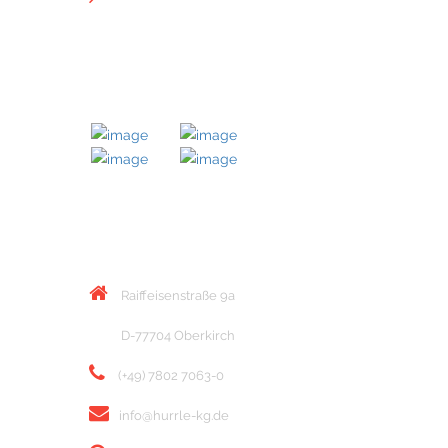
MITGLIED BEI
KONTAKT
Raiffeisenstraße 9a
D-77704 Oberkirch
(+49) 7802 7063-0
info@hurrle-kg.de