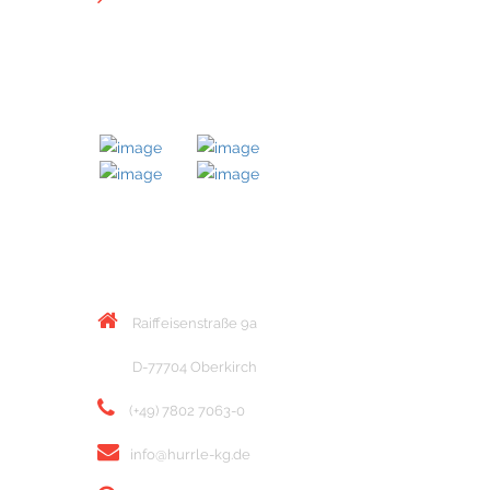
MITGLIED BEI
KONTAKT
Raiffeisenstraße 9a
D-77704 Oberkirch
(+49) 7802 7063-0
info@hurrle-kg.de