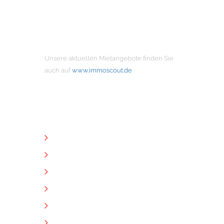
MIETANGEBOTE
Unsere aktuellen Mietangebote finden Sie
auch auf
www.immoscout.de
NÜTZLICHE LINKS
Unternehmen
Immobilien
Kontakt
Impressum
Datenschutz
Downloads