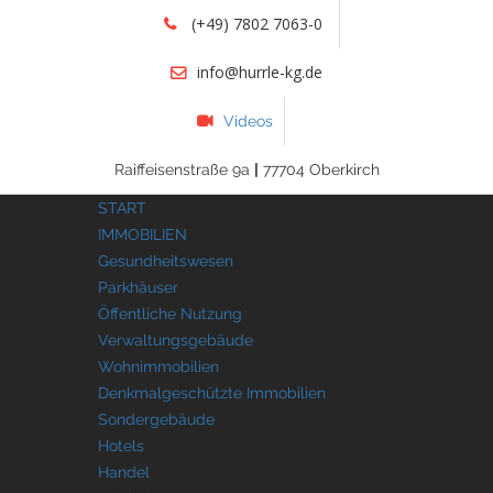
(+49) 7802 7063-0
info@hurrle-kg.de
Videos
Raiffeisenstraße 9a
|
77704 Oberkirch
START
IMMOBILIEN
Gesundheitswesen
Parkhäuser
Öffentliche Nutzung
Verwaltungsgebäude
Wohnimmobilien
Denkmalgeschützte Immobilien
Sondergebäude
Hotels
Handel