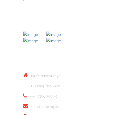
MITGLIED BEI
KONTAKT
Raiffeisenstraße 9a
D-77704 Oberkirch
(+49) 7802 7063-0
info@hurrle-kg.de