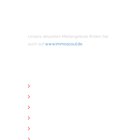
MIETANGEBOTE
Unsere aktuellen Mietangebote finden Sie
auch auf
www.immoscout.de
NÜTZLICHE LINKS
Unternehmen
Immobilien
Kontakt
Impressum
Datenschutz
Downloads