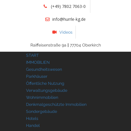
(+49) 7802 7063-0
info@hurrle-kg.de
Videos
Raiffeisenstraße 9a
|
77704 Oberkirch
START
IMMOBILIEN
Gesundheitswesen
Parkhäuser
Öffentliche Nutzung
Verwaltungsgebäude
Wohnimmobilien
Denkmalgeschützte Immobilien
Sondergebäude
Hotels
Handel