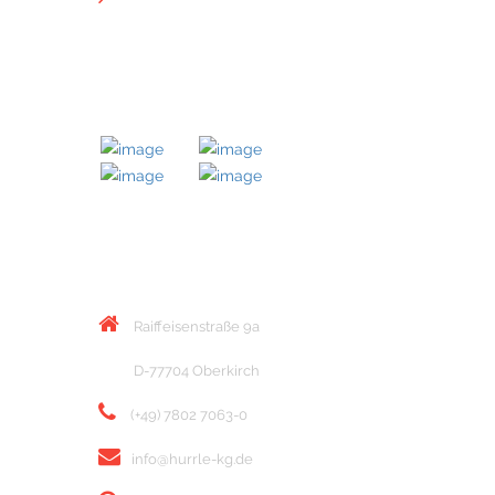
MITGLIED BEI
KONTAKT
Raiffeisenstraße 9a
D-77704 Oberkirch
(+49) 7802 7063-0
info@hurrle-kg.de