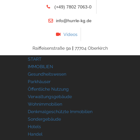
(+49) 7802 7063-0
info@hurrle-kg.de
Videos
Raiffeisenstraße 9a
|
77704 Oberkirch
START
IMMOBILIEN
Gesundheitswesen
Parkhäuser
Öffentliche Nutzung
Verwaltungsgebäude
Wohnimmobilien
Denkmalgeschützte Immobilien
Sondergebäude
Hotels
Handel