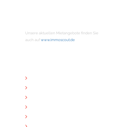
MIETANGEBOTE
Unsere aktuellen Mietangebote finden Sie
auch auf
www.immoscout.de
NÜTZLICHE LINKS
Unternehmen
Immobilien
Kontakt
Impressum
Datenschutz
Downloads