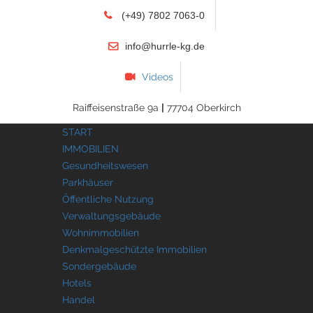
(+49) 7802 7063-0
info@hurrle-kg.de
Videos
Raiffeisenstraße 9a
|
77704 Oberkirch
START
IMMOBILIEN
Gesundheitswesen
Parkhäuser
Öffentliche Nutzung
Verwaltungsgebäude
Wohnimmobilien
Denkmalgeschützte Immobilien
Sondergebäude
Hotels
Handel