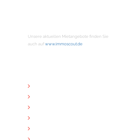
MIETANGEBOTE
Unsere aktuellen Mietangebote finden Sie
auch auf
www.immoscout.de
NÜTZLICHE LINKS
Unternehmen
Immobilien
Kontakt
Impressum
Datenschutz
Downloads