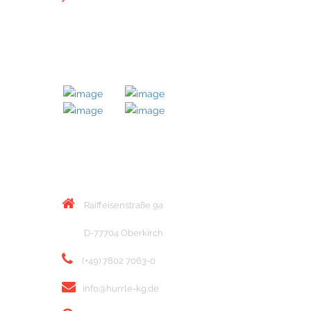
MITGLIED BEI
KONTAKT
Raiffeisenstraße 9a
D-77704 Oberkirch
(+49) 7802 7063-0
info@hurrle-kg.de