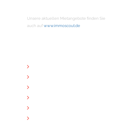
MIETANGEBOTE
Unsere aktuellen Mietangebote finden Sie
auch auf
www.immoscout.de
NÜTZLICHE LINKS
Unternehmen
Immobilien
Kontakt
Impressum
Datenschutz
Downloads