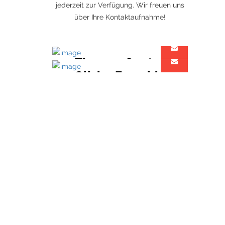
jederzeit zur Verfügung. Wir freuen uns
über Ihre Kontaktaufnahme!
Thomas Ganter
Olivier Forschle
Geschäftsführender Gesellschafter
Architekt & Projektmanager