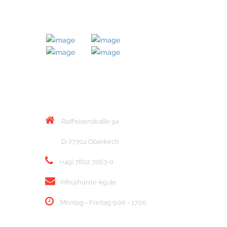
MITGLIED BEI
KONTAKT
Raiffeisenstraße 9a
D-77704 Oberkirch
(+49) 7802 7063-0
info@hurrle-kg.de
Montag - Freitag 9.00 - 17.00