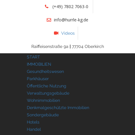
(+49) 7802 7063-0
info@hurrle-kg.de
Videos
Raiffeisenstraße 9a
|
77704 Oberkirch
START
IMMOBILIEN
Gesundheitswesen
Parkhäuser
Öffentliche Nutzung
Verwaltungsgebäude
Wohnimmobilien
Denkmalgeschützte Immobilien
Sondergebäude
Hotels
Handel