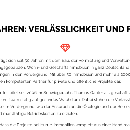
JAHREN: VERLÄSSLICHKEIT UND 
igt sich seit 50 Jahren mit dem Bau, der Vermietung und Verwaltun
ungsgebäuden, Wohn- und Geschäftsimmobilien in ganz Deutschland. 
ngen in den Vordergrund. Mit über 50 Immobilien und mehr als 200
n kompetenten Partner für private und öffentliche Projekte dar.
rrle, leitet seit 2006 ihr Schwiegersohn Thomas Ganter als geschäft
nem Team stetig auf gesundes Wachstum. Dabei stehen die Verlässli
o im Vordergrund, wie der Anspruch an die Ökologie und der Betri
nd marktfähige Betriebskosten zu erzielen.
dass die Projekte bei Hurrle-Immobilien komplett aus einer Hand real