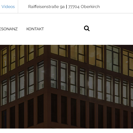
Videos
Raiffeisenstraße 9a
|
77704 Oberkirch
ESONANZ
KONTAKT