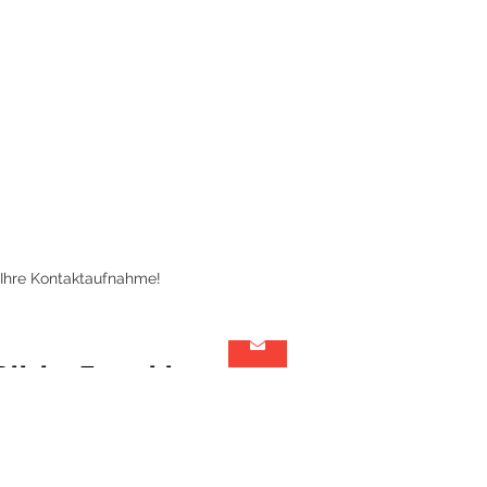
 Ihre Kontaktaufnahme!
Olivier Forschle
Architekt &
Projektmanager