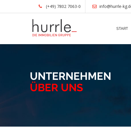
(+49) 7802 7063-0
info@hurrle-kg.d
START
UNTERNEHMEN
ÜBER UNS