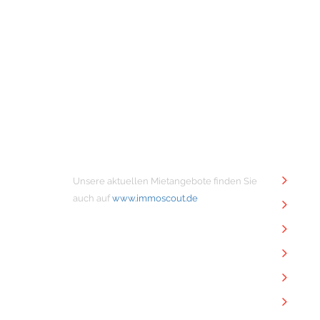
MIETANGEBOTE
NÜTZ
Unsere aktuellen Mietangebote finden Sie
Unt
auch auf
www.immoscout.de
Imm
Kon
Imp
Dat
Dow