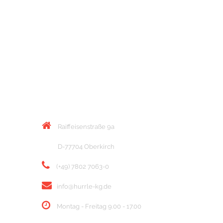
KONTAKT
Raiffeisenstraße 9a
D-77704 Oberkirch
(+49) 7802 7063-0
info@hurrle-kg.de
Montag - Freitag 9.00 - 17.00