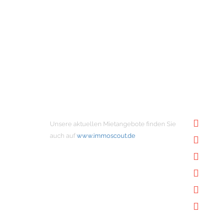
MIETANGEBOTE
NÜTZ
Unsere aktuellen Mietangebote finden Sie
Un
auch auf
www.immoscout.de
Im
Kon
Im
Da
Do