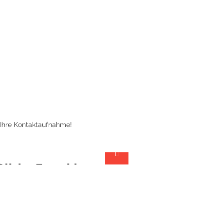
 Ihre Kontaktaufnahme!
Olivier Forschle
Architekt &
Projektmanager