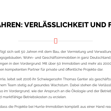
JAHREN: VERLÄSSLICHKEIT UND 
igt sich seit 50 Jahren mit dem Bau, der Vermietung und Verwaltun
ungsgebäuden, Wohn- und Geschäftsimmobilien in ganz Deutschland. 
ngen in den Vordergrund. Mit über 50 Immobilien und mehr als 200
n kompetenten Partner für private und öffentliche Projekte dar.
rrle, leitet seit 2006 ihr Schwiegersohn Thomas Ganter als geschäft
nem Team stetig auf gesundes Wachstum. Dabei stehen die Verlässli
o im Vordergrund, wie der Anspruch an die Ökologie und der Betri
nd marktfähige Betriebskosten zu erzielen.
dass die Projekte bei Hurrle-Immobilien komplett aus einer Hand real