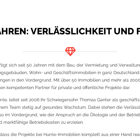
JAHREN: VERLÄSSLICHKEIT UND 
igt sich seit 50 Jahren mit dem Bau, der Vermietung und Verwaltun
ungsgebäuden, Wohn- und Geschäftsimmobilien in ganz Deutschland. 
ngen in den Vordergrund. Mit über 50 Immobilien und mehr als 200
n kompetenten Partner für private und öffentliche Projekte dar.
rrle, leitet seit 2006 ihr Schwiegersohn Thomas Ganter als geschäft
nem Team stetig auf gesundes Wachstum. Dabei stehen die Verlässli
o im Vordergrund, wie der Anspruch an die Ökologie und der Betri
nd marktfähige Betriebskosten zu erzielen.
dass die Projekte bei Hurrle-Immobilien komplett aus einer Hand real