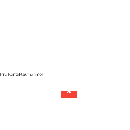
 Ihre Kontaktaufnahme!
Olivier Forschle
Architekt &
Projektmanager