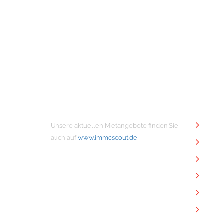
MIETANGEBOTE
NÜTZ
Unsere aktuellen Mietangebote finden Sie
Unt
auch auf
www.immoscout.de
Imm
Kon
Imp
Dat
Dow