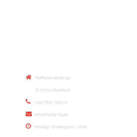
KONTAKT
Raiffeisenstraße 9a
D-77704 Oberkirch
(+49) 7802 7063-0
info@hurrle-kg.de
Montag - Freitag 9.00 - 17.00