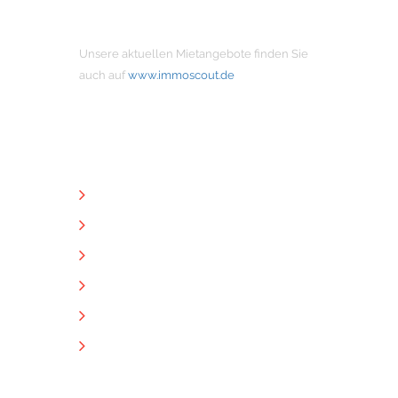
MIETANGEBOTE
Unsere aktuellen Mietangebote finden Sie
auch auf
www.immoscout.de
NÜTZLICHE LINKS
Unternehmen
Immobilien
Kontakt
Impressum
Datenschutz
Downloads