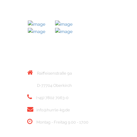
MITGLIED BEI
KONTAKT
Raiffeisenstraße 9a
D-77704 Oberkirch
(+49) 7802 7063-0
info@hurrle-kg.de
Montag - Freitag 9.00 - 17.00