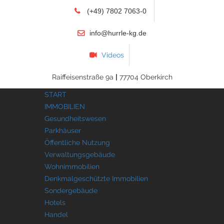
(+49) 7802 7063-0
info@hurrle-kg.de
Videos
Raiffeisenstraße 9a
|
77704 Oberkirch
START
IMMOBILIEN
Gesundheitswesen
Parkhäuser
Öffentliche Nutzung
Verwaltungsgebäude
Wohnimmobilien
Denkmalgeschützte Immobilien
Sondergebäude
Hotels
Handel