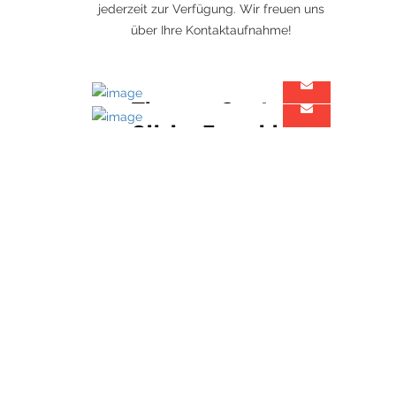
jederzeit zur Verfügung. Wir freuen uns
über Ihre Kontaktaufnahme!
Thomas Ganter
Olivier Forschle
Geschäftsführender Gesellschafter
Architekt & Projektmanager