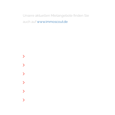
MIETANGEBOTE
Unsere aktuellen Mietangebote finden Sie
auch auf
www.immoscout.de
NÜTZLICHE LINKS
Unternehmen
Immobilien
Kontakt
Impressum
Datenschutz
Downloads