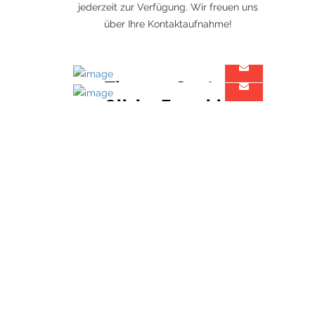
jederzeit zur Verfügung. Wir freuen uns
über Ihre Kontaktaufnahme!
Thomas Ganter
Olivier Forschle
Geschäftsführender Gesellschafter
Architekt & Projektmanager