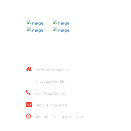
MITGLIED BEI
KONTAKT
Raiffeisenstraße 9a
D-77704 Oberkirch
(+49) 7802 7063-0
info@hurrle-kg.de
Montag - Freitag 9.00 - 17.00