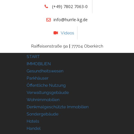
(+49) 7802 7063-0
info@hurrle-kg.de
Videos
Raiffeisenstraße 9a
|
77704 Oberkirch
START
IMMOBILIEN
Gesundheitswesen
Parkhäuser
Öffentliche Nutzung
Verwaltungsgebäude
Wohnimmobilien
Denkmalgeschützte Immobilien
Sondergebäude
Hotels
Handel