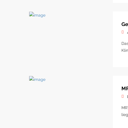
Ge
Das
Kli
MR
MRT
lie