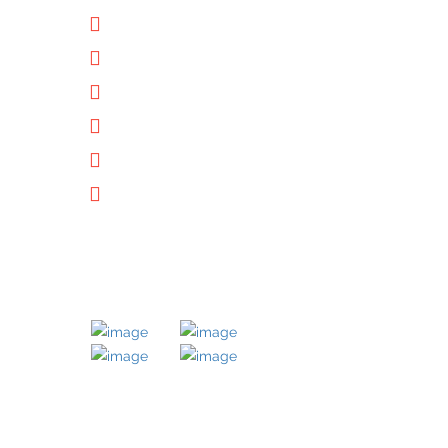
Unternehmen
Immobilien
Kontakt
Impressum
Datenschutz
Downloads
MITGLIED BEI
KONTAKT