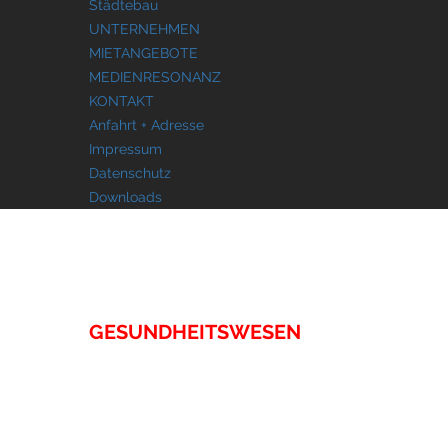
Städtebau
UNTERNEHMEN
MIETANGEBOTE
MEDIENRESONANZ
KONTAKT
Anfahrt + Adresse
Impressum
Datenschutz
Downloads
IMMOBILIEN
GESUNDHEITSWESEN