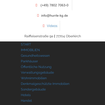
(+49) 7802 7063-0
info@hurrle-kg.de
Videos
Raiffeisenstraße 9a
|
77704 Oberkirch
START
IMMOBILIEN
Gesundheitswesen
Parkhäuser
Öffentliche Nutzung
Verwaltungsgebäude
Wohnimmobilien
Denkmalgeschützte Immobilien
Sondergebäude
Hotels
Handel