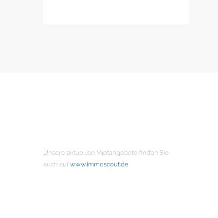
MIETANGEBOTE
Unsere aktuellen Mietangebote finden Sie
auch auf
www.immoscout.de
NÜTZLICHE LINKS