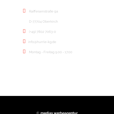
Raiffeisenstraße 9a
D-77704 Oberkirch
(+49) 7802 7063-0
info@hurrle-kg.de
Montag - Freitag 9.00 - 17.00
©
medias werbeagentur