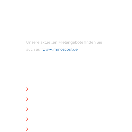
MIETANGEBOTE
Unsere aktuellen Mietangebote finden Sie
auch auf
www.immoscout.de
NÜTZLICHE LINKS
Unternehmen
Immobilien
Kontakt
Impressum
Datenschutz