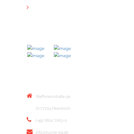
Downloads
MITGLIED BEI
KONTAKT
Raiffeisenstraße 9a
D-77704 Oberkirch
(+49) 7802 7063-0
info@hurrle-kg.de