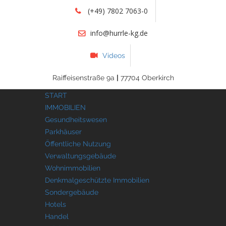
(+49) 7802 7063-0
info@hurrle-kg.de
Videos
Raiffeisenstraße 9a
|
77704 Oberkirch
START
IMMOBILIEN
Gesundheitswesen
Parkhäuser
Öffentliche Nutzung
Verwaltungsgebäude
Wohnimmobilien
Denkmalgeschützte Immobilien
Sondergebäude
Hotels
Handel