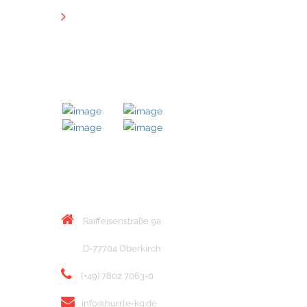
Downloads
MITGLIED BEI
KONTAKT
Raiffeisenstraße 9a
D-77704 Oberkirch
(+49) 7802 7063-0
info@hurrle-kg.de