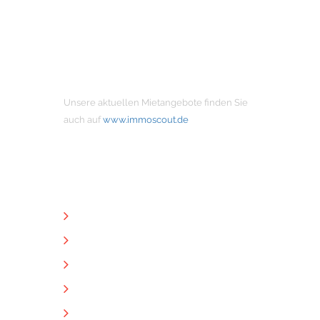
MIETANGEBOTE
Unsere aktuellen Mietangebote finden Sie
auch auf
www.immoscout.de
NÜTZLICHE LINKS
Unternehmen
Immobilien
Kontakt
Impressum
Datenschutz