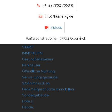
(+49) 7802 7063-0
info@hurrle-kg.de
Videos
Raiffeisenstraße 9a
|
77704 Oberkirch
START
IMMOBILIEN
Gesundheitswesen
Parkhäuser
Öffentliche Nutzung
Verwaltungsgebäude
Wohnimmobilien
Denkmalgeschützte Immobilien
Sondergebäude
Hotels
Handel