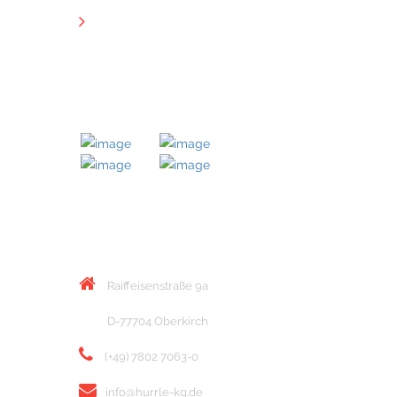
Downloads
MITGLIED BEI
KONTAKT
Raiffeisenstraße 9a
D-77704 Oberkirch
(+49) 7802 7063-0
info@hurrle-kg.de