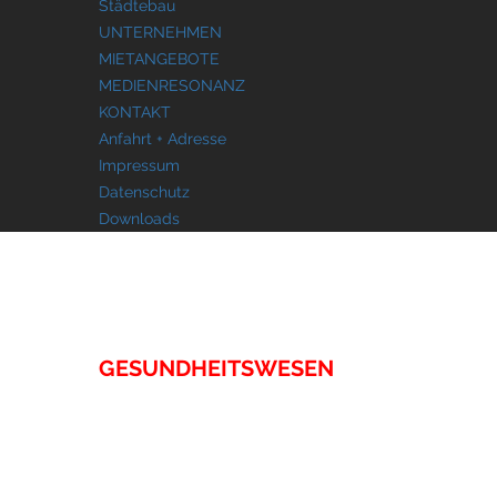
Städtebau
UNTERNEHMEN
MIETANGEBOTE
MEDIENRESONANZ
KONTAKT
Anfahrt + Adresse
Impressum
Datenschutz
Downloads
IMMOBILIEN
GESUNDHEITSWESEN