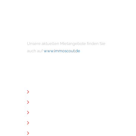
MIETANGEBOTE
Unsere aktuellen Mietangebote finden Sie
auch auf
www.immoscout.de
NÜTZLICHE LINKS
Unternehmen
Immobilien
Kontakt
Impressum
Datenschutz