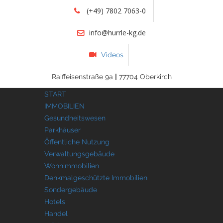
(+49) 7802 7063-0
info@hurrle-kg.de
Videos
Raiffeisenstraße 9a
|
77704 Oberkirch
START
IMMOBILIEN
Gesundheitswesen
Parkhäuser
Öffentliche Nutzung
Verwaltungsgebäude
Wohnimmobilien
Denkmalgeschützte Immobilien
Sondergebäude
Hotels
Handel