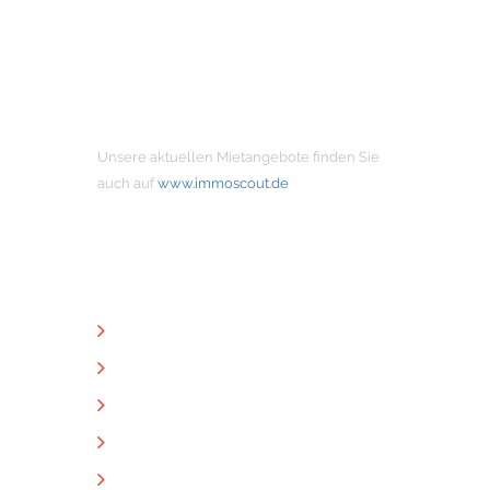
MIETANGEBOTE
Unsere aktuellen Mietangebote finden Sie
auch auf
www.immoscout.de
NÜTZLICHE LINKS
Unternehmen
Immobilien
Kontakt
Impressum
Datenschutz