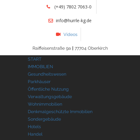
(+49) 7802 7063-0
info@hurrle-kg.de
Videos
Raiffeisenstraße 9a
|
77704 Oberkirch
START
IMMOBILIEN
Gesundheitswesen
Parkhäuser
Öffentliche Nutzung
Verwaltungsgebäude
Wohnimmobilien
Denkmalgeschützte Immobilien
Sondergebäude
Hotels
Handel