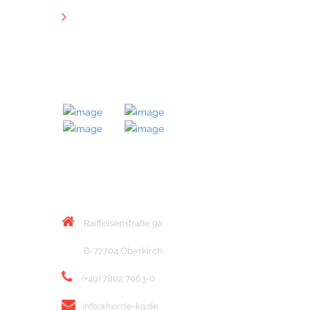
Downloads
MITGLIED BEI
KONTAKT
Raiffeisenstraße 9a
D-77704 Oberkirch
(+49) 7802 7063-0
info@hurrle-kg.de