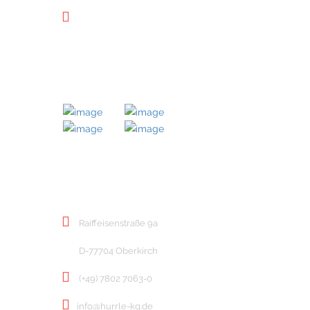
Downloads
MITGLIED BEI
KONTAKT
Raiffeisenstraße 9a
D-77704 Oberkirch
(+49) 7802 7063-0
info@hurrle-kg.de