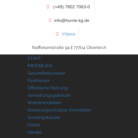
(+49) 7802 7063-0
info@hurrle-kg.de
Videos
Raiffeisenstraße 9a
|
77704 Oberkirch
START
IMMOBILIEN
Gesundheitswesen
Parkhäuser
Öffentliche Nutzung
Verwaltungsgebäude
Wohnimmobilien
Denkmalgeschützte Immobilien
Sondergebäude
Hotels
Handel