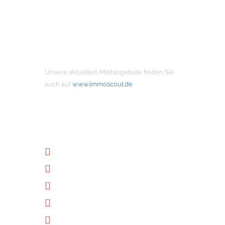
MIETANGEBOTE
Unsere aktuellen Mietangebote finden Sie
auch auf
www.immoscout.de
NÜTZLICHE LINKS
Unternehmen
Immobilien
Kontakt
Impressum
Datenschutz