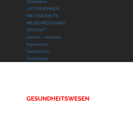
Städtebau
UNTERNEHMEN
MIETANGEBOTE
MEDIENRESONANZ
KONTAKT
Anfahrt + Adresse
Impressum
Datenschutz
Downloads
IMMOBILIEN
GESUNDHEITSWESEN