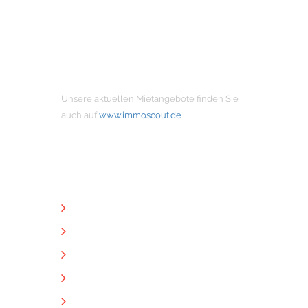
MIETANGEBOTE
Unsere aktuellen Mietangebote finden Sie
auch auf
www.immoscout.de
NÜTZLICHE LINKS
Unternehmen
Immobilien
Kontakt
Impressum
Datenschutz