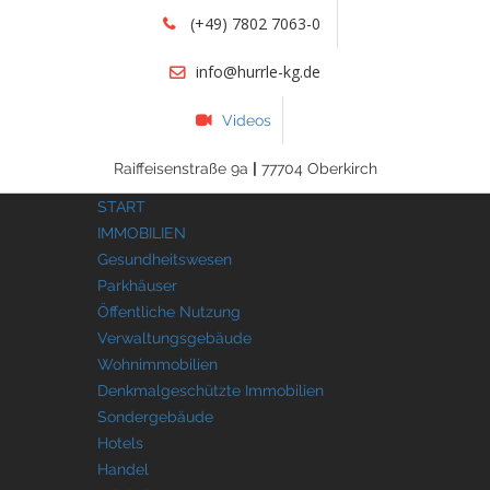
(+49) 7802 7063-0
info@hurrle-kg.de
Videos
Raiffeisenstraße 9a
|
77704 Oberkirch
START
IMMOBILIEN
Gesundheitswesen
Parkhäuser
Öffentliche Nutzung
Verwaltungsgebäude
Wohnimmobilien
Denkmalgeschützte Immobilien
Sondergebäude
Hotels
Handel