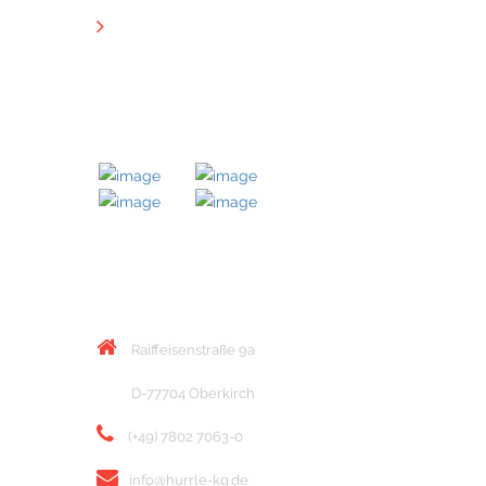
Downloads
MITGLIED BEI
KONTAKT
Raiffeisenstraße 9a
D-77704 Oberkirch
(+49) 7802 7063-0
info@hurrle-kg.de