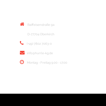
KONTAKT
Raiffeisenstraße 9a
D-77704 Oberkirch
(+49) 7802 7063-0
info@hurrle-kg.de
Montag - Freitag 9.00 - 17.00