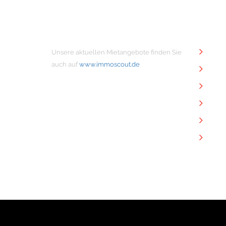
MIETANGEBOTE
NÜTZ
Unsere aktuellen Mietangebote finden Sie
Unt
auch auf
www.immoscout.de
Imm
Kon
Imp
Dat
Dow