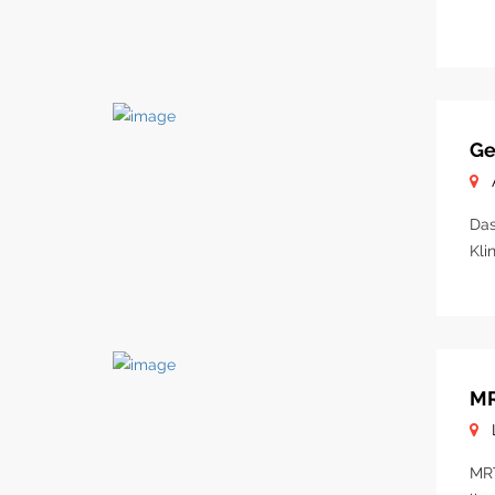
Ge
Das
Kli
MR
MRT