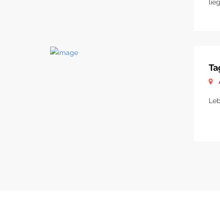
lie
Ta
Leb