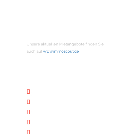
MIETANGEBOTE
Unsere aktuellen Mietangebote finden Sie
auch auf
www.immoscout.de
NÜTZLICHE LINKS
Unternehmen
Immobilien
Kontakt
Impressum
Datenschutz