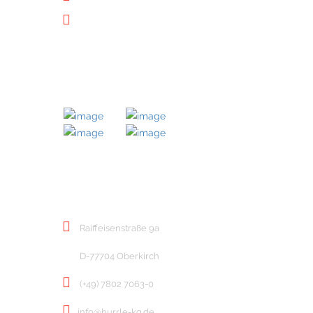
Downloads
MITGLIED BEI
KONTAKT
Raiffeisenstraße 9a
D-77704 Oberkirch
(+49) 7802 7063-0
info@hurrle-kg.de