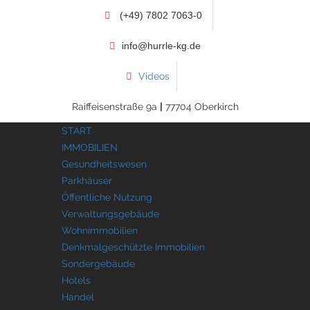
(+49) 7802 7063-0
info@hurrle-kg.de
Videos
Raiffeisenstraße 9a
|
77704 Oberkirch
START
IMMOBILIEN
Gesundheitswesen
Parkhäuser
Öffentliche Nutzung
Verwaltungsgebäude
Wohnimmobilien
Denkmalgeschützte Immobilien
Sondergebäude
Hotels
Handel