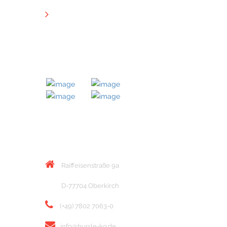
Downloads
MITGLIED BEI
KONTAKT
Raiffeisenstraße 9a
D-77704 Oberkirch
(+49) 7802 7063-0
info@hurrle-kg.de