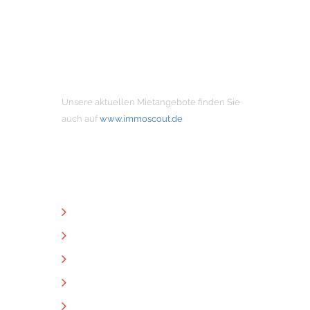
MIETANGEBOTE
Unsere aktuellen Mietangebote finden Sie
auch auf
www.immoscout.de
NÜTZLICHE LINKS
Unternehmen
Immobilien
Kontakt
Impressum
Datenschutz