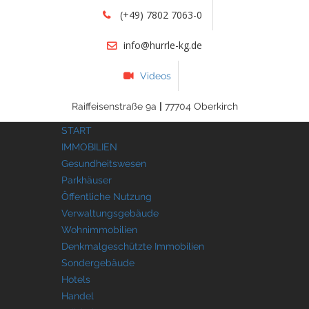
(+49) 7802 7063-0
info@hurrle-kg.de
Videos
Raiffeisenstraße 9a
|
77704 Oberkirch
START
IMMOBILIEN
Gesundheitswesen
Parkhäuser
Öffentliche Nutzung
Verwaltungsgebäude
Wohnimmobilien
Denkmalgeschützte Immobilien
Sondergebäude
Hotels
Handel