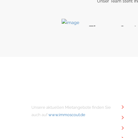
Thomas Gant
Geschäftsführender Gesells
MIETANGEBOTE
NÜTZ
Unsere aktuellen Mietangebote finden Sie
Unt
auch auf
www.immoscout.de
Imm
Kon
Imp
Dat