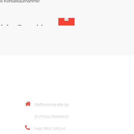
ivier Forschle
hitekt & Projektmanager
KONTAKT
Raiffeisenstraße 9a
D-77704 Oberkirch
(+49) 7802 7063-0
info@hurrle-kg.de