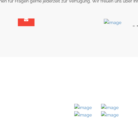
er
Ol
chafter
Arc
LICHE LINKS
MITGLIED BEI
ernehmen
obilien
takt
ressum
enschutz