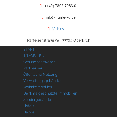
(+49) 7802 7063-0
info@hurrle-kg.de
Videos
Raiffeisenstraße 9a
|
77704 Oberkirch
START
IMMOBILIEN
Gesundheitswesen
Parkhäuser
Öffentliche Nutzung
Verwaltungsgebäude
Wohnimmobilien
Denkmalgeschützte Immobilien
Sondergebäude
Hotels
Handel