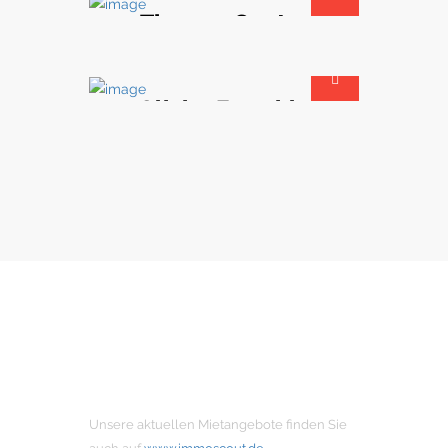
Thomas Ganter
Geschäftsführender Gesellschafter
Olivier Forschle
Architekt & Projektmanager
MIETANGEBOTE
Unsere aktuellen Mietangebote finden Sie